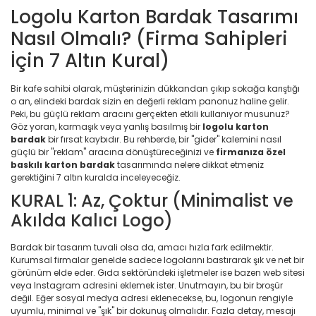
Logolu Karton Bardak Tasarımı
Nasıl Olmalı? (Firma Sahipleri
İçin 7 Altın Kural)
Bir kafe sahibi olarak, müşterinizin dükkandan çıkıp sokağa karıştığı
o an, elindeki bardak sizin en değerli reklam panonuz haline gelir.
Peki, bu güçlü reklam aracını gerçekten etkili kullanıyor musunuz?
Göz yoran, karmaşık veya yanlış basılmış bir
logolu
karton
bardak
bir fırsat kaybıdır. Bu rehberde, bir "gider" kalemini nasıl
güçlü bir "reklam" aracına dönüştüreceğinizi ve
firmanıza özel
baskılı karton bardak
tasarımında nelere dikkat etmeniz
gerektiğini 7 altın kuralda inceleyeceğiz.
KURAL 1: Az, Çoktur (Minimalist ve
Akılda Kalıcı Logo)
Bardak bir tasarım tuvali olsa da, amacı hızla fark edilmektir.
Kurumsal firmalar genelde sadece logolarını bastırarak şık ve net bir
görünüm elde eder. Gıda sektöründeki işletmeler ise bazen web sitesi
veya Instagram adresini eklemek ister. Unutmayın, bu bir broşür
değil. Eğer sosyal medya adresi eklenecekse, bu, logonun rengiyle
uyumlu, minimal ve "şık" bir dokunuş olmalıdır. Fazla detay, mesajı