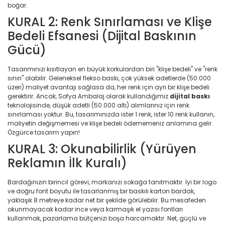
boğar.
KURAL 2: Renk Sınırlaması ve Klişe
Bedeli Efsanesi (Dijital Baskının
Gücü)
Tasarımınızı kısıtlayan en büyük korkulardan biri "klişe bedeli" ve "renk
sınırı" olabilir. Geleneksel flekso baskı, çok yüksek adetlerde (50.000
üzeri) maliyet avantajı sağlasa da, her renk için ayrı bir klişe bedeli
gerektirir. Ancak, Sofya Ambalaj olarak kullandığımız
dijital baskı
teknolojisinde, düşük adetli (50.000 altı) alımlarınız için renk
sınırlaması yoktur. Bu, tasarımınızda ister 1 renk, ister 10 renk kullanın,
maliyetin değişmemesi ve klişe bedeli ödememeniz anlamına gelir.
Özgürce tasarım yapın!
KURAL 3: Okunabilirlik (Yürüyen
Reklamın İlk Kuralı)
Bardağınızın birincil görevi, markanızı sokağa tanıtmaktır. İyi bir logo
ve doğru font boyutu ile tasarlanmış bir baskılı karton bardak,
yaklaşık 8 metreye kadar net bir şekilde görülebilir. Bu mesafeden
okunmayacak kadar ince veya karmaşık el yazısı fontları
kullanmak, pazarlama bütçenizi boşa harcamaktır. Net, güçlü ve