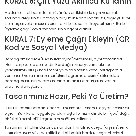
KURAL 6: Çift Yüzü Akıllıca Kullanın
Madem dijital baskıda iki yüzünüz var, ikisini de aynı yapmak
zorunda değilsiniz. Bardağın bir yüzüne ana logonuzu, diğer yüzüne
ise müşteriye bir mesaj veren farklı bir tasarımı koyabilirsiniz. Bu, bir
"eyleme çağrı" veya markanızın sloganı olabilir.
KURAL 7: Eyleme Çağrı Ekleyin (QR
Kod ve Sosyal Medya)
Bardağınız sadece "Ben buradayım" dememeli, aynı zamanda
"Beni takip et" de demelidir. Bardağın ikinci yüzüne akıllıca
yerleştirilmiş bir QR kod (menüye, web sitesine veya Instagram'a
yönlenen) veya minimal bir "@instagramadresiniz" eklemek, o
bardağı pasif bir reklam aracından aktif bir müşteri kazanım
aracına dönüştürür.
Tasarımınız Hazır, Peki Ya Üretim?
Etkili bir logolu bardak tasarımı, markanızı sokağa taşıyan sessiz bir
elçidir. Bu 7 kuralı uygulayarak, müşterilerinizin elinde bir "çöp" değil,
bir "statü sembolü" taşımasını sağlayabilirsiniz.
Tasarımınız hakkında bir uzmandan fikir almak veya "klişesiz", renk
sınırı olmayan yüksek kaliteli dijital baskılı bardak seçeneklerinizi