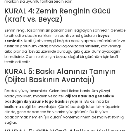
markanızla uyumlu fontları tercih edin.
KURAL 4: Zemin Renginin Gücü
(Kraft vs. Beyaz)
Zemin rengi, tasarımınızın parlamasını sağlayan sahnedir. Genelde
tercih edilen, baskı renklerini en canlı ve net gösteren
beyaz
zemindir.
Kraft (kahverengi) kağıda baskı yapmak mümkündür ve
rustik bir görünüm katar; ancak logonuzdaki renklerin, kahverengi
arka planda "beyaz üzerinde durduğu gibi güzel durmayacağını"
bilmelisiniz. Canlı renkler için beyaz, doğal bir görünüm için kraft
tercih edilebilir.
KURAL 5: Baskı Alanınızı Tanıyın
(Dijital Baskının Avantajı)
Bardak yüzeyi kıvrımlıdır. Geleneksel flekso baskı tüm yüzeyi
kaplayabilirken, modern ve kaliteli
dijital baskıda genellikle
bardağın iki yüzüne logo baskısı yapılır.
Bu aslında bir
kısıtlama değil, bir avantajdır. Çünkü bardağı tutan bir müşterinin
elinde, genelde sadece ön ve arka yüz görünür. Bu iki yüze
odaklanmak, hem en "şık duran" yöntemdir hem de maliyet etkinliği
sağlar.